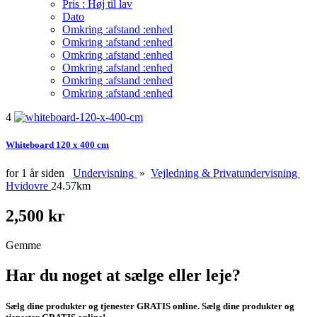
Pris : Høj til lav
Dato
Omkring :afstand :enhed
Omkring :afstand :enhed
Omkring :afstand :enhed
Omkring :afstand :enhed
Omkring :afstand :enhed
Omkring :afstand :enhed
4
Whiteboard 120 x 400 cm
for 1 år siden
Undervisning
»
Vejledning & Privatundervisning
Hvidovre
24.57km
2,500 kr
Gemme
Har du noget at sælge eller leje?
Sælg dine produkter og tjenester GRATIS online. Sælg dine produkter og