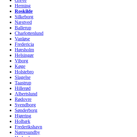
Greve
Herning
Roskilde
Silkeborg
Næstved
Ballerup
Charlottenlund
Vanløse
Fredericia
Hørsholm
Helsingør
Viborg
Køge
Holstebro
Slagelse
Taastrup
Hillerød
Albertslund
Rødovre
Svendborg
Sønderborg
Hjørring
Holbæk
Frederikshavn
Nørresundby