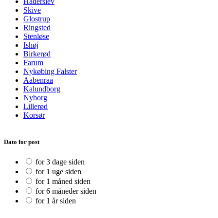
Haderslev
Skive
Glostrup
Ringsted
Stenløse
Ishøj
Birkerød
Farum
Nykøbing Falster
Aabenraa
Kalundborg
Nyborg
Lillerød
Korsør
Dato for post
for 3 dage siden
for 1 uge siden
for 1 måned siden
for 6 måneder siden
for 1 år siden