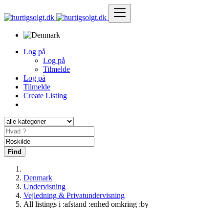
Log på
Log på
Tilmelde
Log på
Tilmelde
Create Listing
Find
Denmark
Undervisning
Vejledning & Privatundervisning
All listings i :afstand :enhed omkring :by