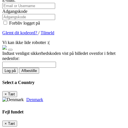
E-mail:
Adgangskode
Forbliv logget på
Glemt dit kodeord?
/
Tilmeld
Vi kan ikke lide robotter :(
Indtast venligst sikkerhedskoden vist på billedet ovenfor i feltet
nedenfor:
Log på
Afbestille
Select a Country
×
Tæt
Denmark
Fejl fundet
×
Tæt