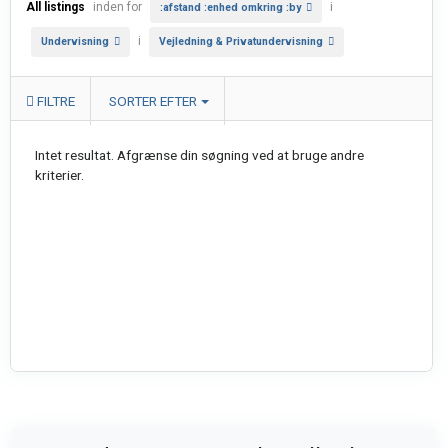
All listings
inden for
i
:afstand :enhed omkring :by
i
Undervisning
Vejledning & Privatundervisning
FILTRE
SORTER EFTER
Intet resultat. Afgrænse din søgning ved at bruge andre
kriterier.