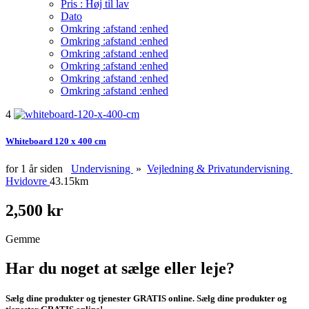
Pris : Høj til lav
Dato
Omkring :afstand :enhed
Omkring :afstand :enhed
Omkring :afstand :enhed
Omkring :afstand :enhed
Omkring :afstand :enhed
Omkring :afstand :enhed
4
Whiteboard 120 x 400 cm
for 1 år siden
Undervisning
»
Vejledning & Privatundervisning
Hvidovre
43.15km
2,500 kr
Gemme
Har du noget at sælge eller leje?
Sælg dine produkter og tjenester GRATIS online. Sælg dine produkter og