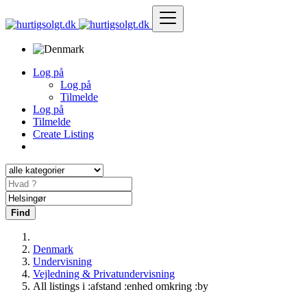
Log på
Log på
Tilmelde
Log på
Tilmelde
Create Listing
Find
Denmark
Undervisning
Vejledning & Privatundervisning
All listings i :afstand :enhed omkring :by