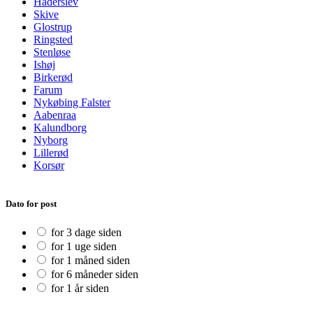
Haderslev
Skive
Glostrup
Ringsted
Stenløse
Ishøj
Birkerød
Farum
Nykøbing Falster
Aabenraa
Kalundborg
Nyborg
Lillerød
Korsør
Dato for post
for 3 dage siden
for 1 uge siden
for 1 måned siden
for 6 måneder siden
for 1 år siden