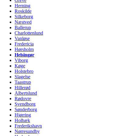
Greve
Herning
Roskilde
Silkeborg
Næstved
Ballerup
Charlottenlund
Vanløse
Fredericia
Hørsholm
Helsingør
Viborg
Køge
Holstebro
Slagelse
Taastrup
Hillerød
Albertslund
Rødovre
Svendborg
Sønderborg
Hjørring
Holbæk
Frederikshavn
Nørresundby