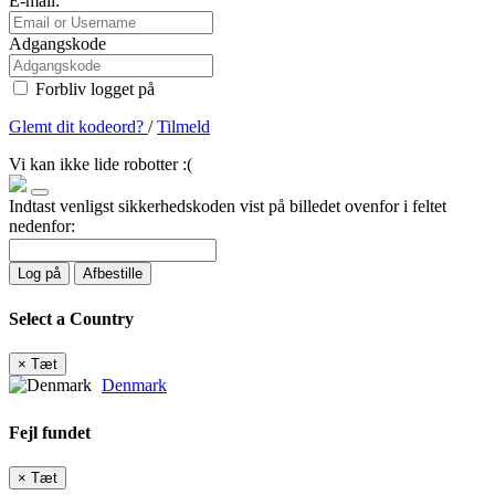
E-mail:
Adgangskode
Forbliv logget på
Glemt dit kodeord?
/
Tilmeld
Vi kan ikke lide robotter :(
Indtast venligst sikkerhedskoden vist på billedet ovenfor i feltet
nedenfor:
Log på
Afbestille
Select a Country
×
Tæt
Denmark
Fejl fundet
×
Tæt