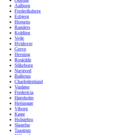
Odense
Aalborg
Frederiksberg
Esbjerg
Horsens
Randers
Kolding
Vejle
Hvidovre
Greve
Herning
Roskilde
Silkeborg
Næstved
Ballerup
Charlottenlund
Vanløse
Fredericia
Hørsholm
Helsingør
Viborg
Køge
Holstebro
Slagelse
Taastrup