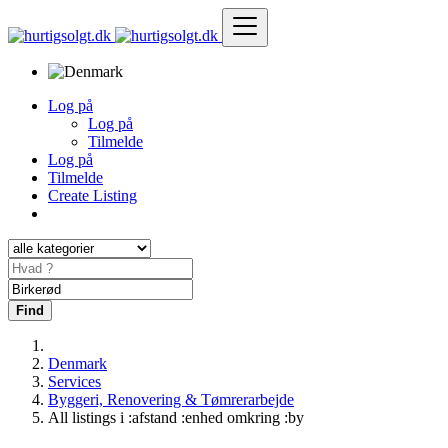
Log på
Log på
Tilmelde
Log på
Tilmelde
Create Listing
Find
Denmark
Services
Byggeri, Renovering & Tømrerarbejde
All listings i :afstand :enhed omkring :by