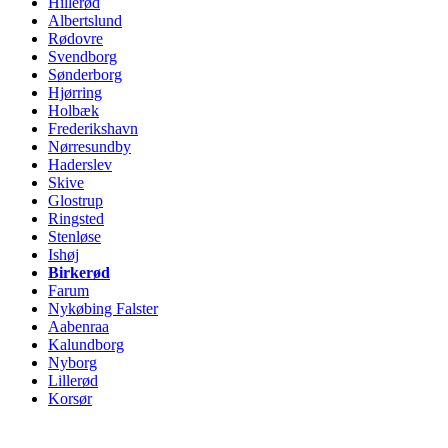
Hillerød
Albertslund
Rødovre
Svendborg
Sønderborg
Hjørring
Holbæk
Frederikshavn
Nørresundby
Haderslev
Skive
Glostrup
Ringsted
Stenløse
Ishøj
Birkerød
Farum
Nykøbing Falster
Aabenraa
Kalundborg
Nyborg
Lillerød
Korsør