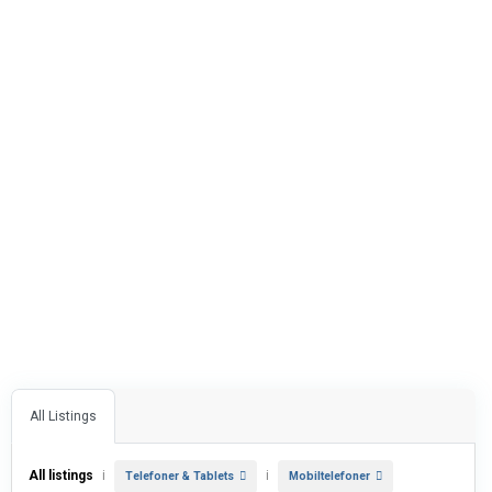
All Listings
All listings
i
i
Telefoner & Tablets
Mobiltelefoner