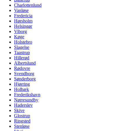
Charlottenlund
Vanløse
Fredericia
Hørsholm
Helsingør
Viborg
Køge
Holstebro
Slagelse
Taastrup
Hillerød
Albertslund
Rødovre
Svendborg
Sønderborg
Hjørring
Holbæk
Frederikshavn
Nørresundby
Haderslev
Skive
Glostrup
Ringsted
Stenløse