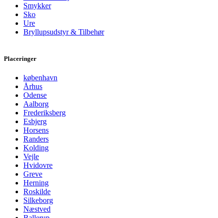
Smykker
Sko
Ure
Bryllupsudstyr & Tilbehør
Placeringer
københavn
Århus
Odense
Aalborg
Frederiksberg
Esbjerg
Horsens
Randers
Kolding
Vejle
Hvidovre
Greve
Herning
Roskilde
Silkeborg
Næstved
Ballerup