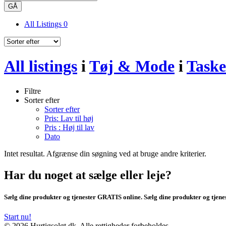
GÅ
All Listings
0
All listings
i
Tøj & Mode
i
Taske
Filtre
Sorter efter
Sorter efter
Pris: Lav til høj
Pris : Høj til lav
Dato
Intet resultat. Afgrænse din søgning ved at bruge andre kriterier.
Har du noget at sælge eller leje?
Sælg dine produkter og tjenester GRATIS online. Sælg dine produkter og tjen
Start nu!
© 2026 Hurtigsolgt.dk. Alle rettigheder forbeholdes.