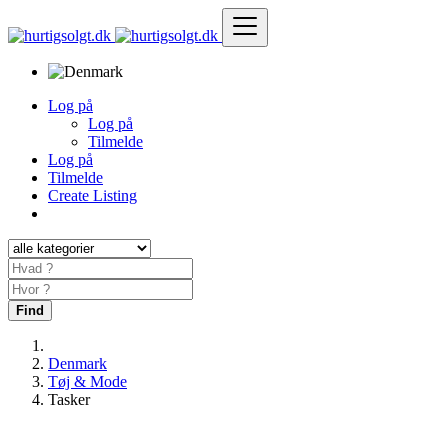
Log på
Log på
Tilmelde
Log på
Tilmelde
Create Listing
Find
Denmark
Tøj & Mode
Tasker